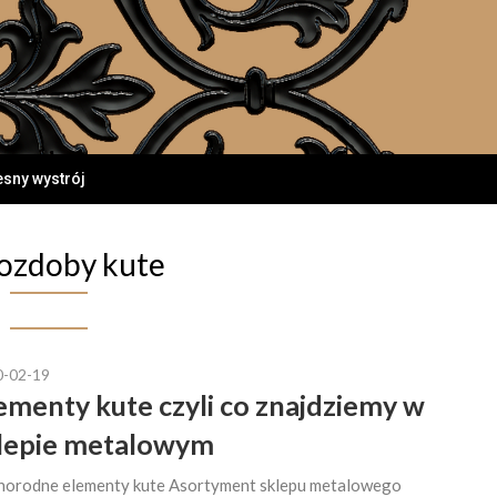
esny wystrój
ozdoby kute
0-02-19
ementy kute czyli co znajdziemy w
lepie metalowym
norodne elementy kute Asortyment sklepu metalowego