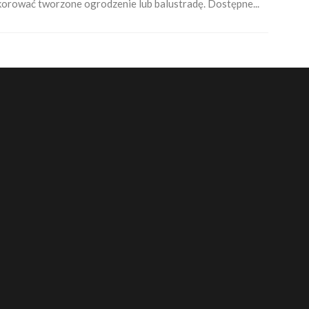
orować tworzone ogrodzenie lub balustradę. Dostępne...