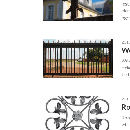
jest
elem
ogro
201
Wó
Wózk
ciek
Jest
201
Ro
Roze
włas