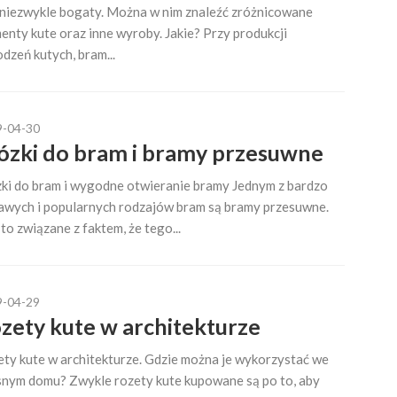
 niezwykle bogaty. Można w nim znaleźć zróżnicowane
enty kute oraz inne wyroby. Jakie? Przy produkcji
dzeń kutych, bram...
9-04-30
zki do bram i bramy przesuwne
i do bram i wygodne otwieranie bramy Jednym z bardzo
awych i popularnych rodzajów bram są bramy przesuwne.
 to związane z faktem, że tego...
9-04-29
zety kute w architekturze
ty kute w architekturze. Gdzie można je wykorzystać we
nym domu? Zwykle rozety kute kupowane są po to, aby