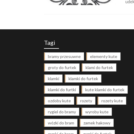
udek
Tagi
bramy przesuwne
elementy kute
groty do furtek
klami do furtek
klamki
klamki do furtek
klamki do furtki
kute klamki do furtek
ozdoby kute
rozety
rozety kute
rygiel do bramy
wyroby kute
wózki do bram
zamek hakowy
zamki do bram
zamki do furtek